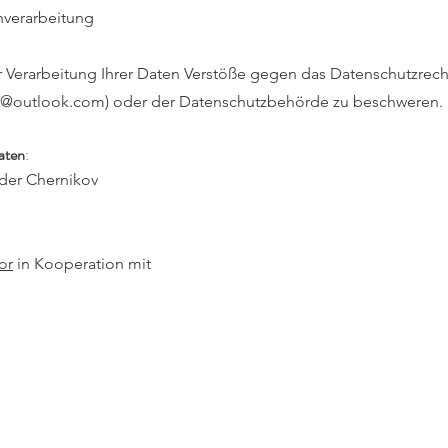
nverarbeitung
Verarbeitung Ihrer Daten Verstöße gegen das Datenschutzrecht 
v@outlook.com
) oder der Datenschutzbehörde zu beschweren.
aten
:
der Chernikov
or
in Kooperation mit
ThreeFlow
Psychotherapy & coaching
a_chernikov@outlook.com