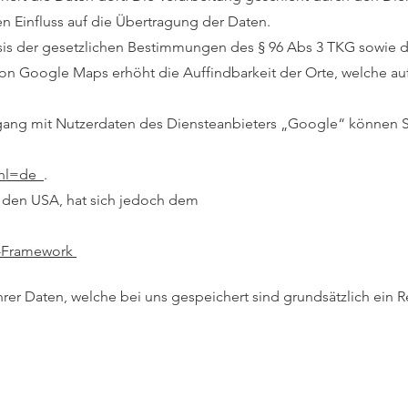
n Einfluss auf die Übertragung der Daten.
sis der gesetzlichen Bestimmungen des § 96 Abs 3 TKG sowie des 
n Google Maps erhöht die Auffindbarkeit der Orte, welche auf
ang mit Nutzerdaten des Diensteanbieters „Google“ können S
y?hl=de
.
n den USA, hat sich jedoch dem
S-Framework
hrer Daten, welche bei uns gespeichert sind grundsätzlich ein R