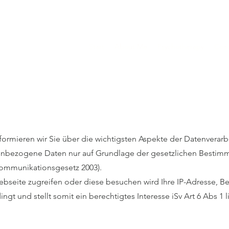
Start
About Me
Psychotherapy
Coa
nformieren wir Sie über die wichtigsten Aspekte der Datenvera
enbezogene Daten nur auf Grundlage der gesetzlichen Besti
ommunikationsgesetz 2003).
Webseite zugreifen oder diese besuchen wird Ihre IP-Adresse, 
dingt und stellt somit ein berechtigtes Interesse iSv Art 6 Abs 1 