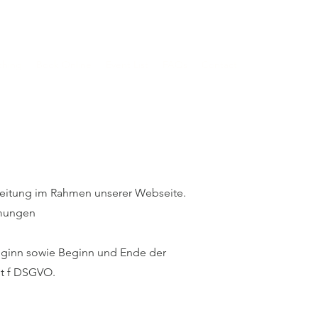
ching
Book Online
Event List
FAQs
Contact
rbeitung im Rahmen unserer Webseite.
mmungen
Beginn sowie Beginn und Ende der
lit f DSGVO.