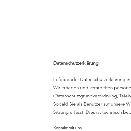
ThreeFlow
Psychotherapy&
Coaching
a_chernikov@outlook.com
+43 660 3969 330
Datenschutzerklärung
In folgender Datenschutzerklärung i
Wir erheben und verarbeiten person
(Datenschutzgrundverordnung, Telek
Sobald Sie als Benutzer auf unsere 
Sitzung erfasst. Dies ist technisch be
Kontakt mit uns