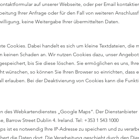
ontaktformular auf unserer Webseite, oder per Email kontaktie
eitung Ihrer Anfrage oder für den Fall von weiteren Anschluss
nwilligung, keine Weitergabe Ihrer übermittelten Daten.
 Cookies. Dabei handelt es sich um kleine Textdateien, die mi
n keinen Schaden an. Wir nutzen Cookies dazu, unser Angebot n
espeichert, bis Sie diese löschen. Sie ermöglichen es uns, Ih
t wünschen, so können Sie Ihren Browser so einrichten, dass e
fall erlauben. Bei der Deaktivierung von Cookies kann die Funkt
n des Webkartendienstes „Google Maps“. Der Dienstanbieter d
 Barrow Street Dublin 4. Ireland. Tel: +353 1 543 1000
 ist es notwendig Ihre IP-Adresse zu speichern und zu verarbe
hert die Daten dort. Die Verarbeitung geschieht durch den Die