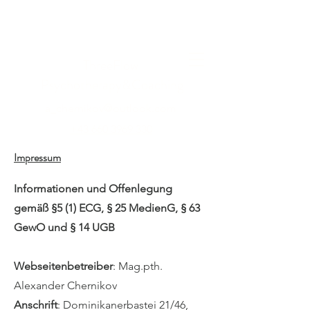
ThreeFlow
Psychotherapy&
Coaching
a_chernikov@outlook.com
+43 660 3969 330
Impressum
Informationen und Offenlegung
gemäß §5 (1) ECG, § 25 MedienG, § 63
GewO und § 14 UGB
Webseitenbetreiber
: Mag.pth.
Alexander Chernikov
Anschrift
: Dominikanerbastei 21/46,